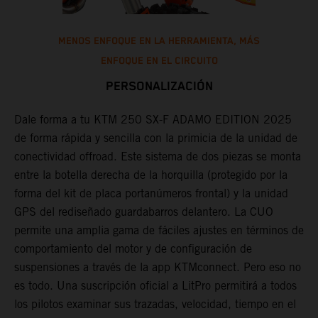
MENOS ENFOQUE EN LA HERRAMIENTA, MÁS
ENFOQUE EN EL CIRCUITO
PERSONALIZACIÓN
L
n
Dale forma a tu KTM 250 SX-F ADAMO EDITION 2025
u
de forma rápida y sencilla con la primicia de la unidad de
d
conectividad offroad. Este sistema de dos piezas se monta
s
a
entre la botella derecha de la horquilla (protegido por la
l
forma del kit de placa portanúmeros frontal) y la unidad
s
e
GPS del rediseñado guardabarros delantero. La CUO
l
permite una amplia gama de fáciles ajustes en términos de
m
comportamiento del motor y de configuración de
p
suspensiones a través de la app KTMconnect. Pero eso no
f
es todo. Una suscripción oficial a LitPro permitirá a todos
o
los pilotos examinar sus trazadas, velocidad, tiempo en el