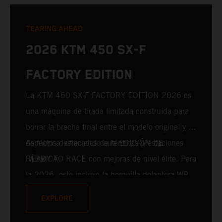
TEARING AHEAD
2026 KTM 450 SX-F
FACTORY EDITION
La KTM 450 SX-F FACTORY EDITION 2026 es
una máquina de tirada limitada construida para
borrar la brecha final entre el modelo original y el
de fábrica, ofreciendo auténticas prestaciones
Aspectos destacados de la EDICIÓN DE
READY TO RACE con mejoras de nivel élite. Para
FÁBRICA:
la 2026, esto incluye la horquilla delantera WP
XACT PRO 7548 y el amortiguador trasero WP
EXPLORE
XACT PRO 8950 de serie. Diseñado para pilotos