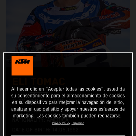
ELI TOMAC
Al hacer clic en “Aceptar todas las cookies”, usted da
su consentimiento para el almacenamiento de cookies
TEAM: RED BULL KTM FACTORY RACING
en su dispositivo para mejorar la navegación del sitio,
analizar el uso del sitio y apoyar nuestros esfuerzos de
RACING NUMBER: 3
marketing. Las cookies también pueden rechazarse.
NATIONALITY: AMERICA
Privacy Policy
Impresión
DATE OF BIRTH: 14.05.1992