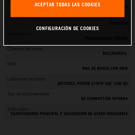
Cambio
ACEPTAR TODAS LAS COOKIES
6 MARCHAS
Emisiones de CO
2
103 G/KM
CONFIGURACIÓN DE COOKIES
Refrigeración
REFRIGERACIÓN LÍQUIDA
Cilindros del motor
BICILÍNDRICO
EMS
EMS DE BOSCH CON RBW
Lubricante de motor
MOTOREX, POWER SYNTH SAE 10W-50
Tipo de accionamiento
DE COMBUSTIÓN INTERNA
Silenciador
SILENCIADORES PRINCIPAL Y SECUNDARIO DE ACERO INOXIDABLE