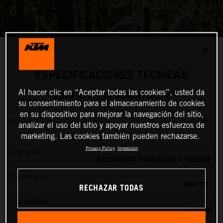
✕
ESPECIFICACIONES TÉCNICAS
Al hacer clic en “Aceptar todas las cookies”, usted da
2024 KTM 890 ADVENTURE R
su consentimiento para el almacenamiento de cookies
en su dispositivo para mejorar la navegación del sitio,
MOTOR
analizar el uso del sitio y apoyar nuestros esfuerzos de
marketing. Las cookies también pueden rechazarse.
Privacy Policy
Impresión
Estructura
BICILÍNDRICO PARALELO DE 4 TIEMPOS
Cilindrada
889 CM³
RECHAZAR TODAS
Par máximo
100 NM