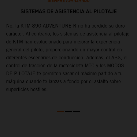
SIEMPRE AVANZANDO
SISTEMAS DE ASISTENCIA AL PILOTAJE
No, la KTM 890 ADVENTURE R no ha perdido su duro
carácter. Al contrario, los sistemas de asistencia al pilotaje
G
de KTM han evolucionado para mejorar la experiencia
h
general del piloto, proporcionando un mayor control en
a
diferentes escenarios de conducción. Además, el ABS, el
r
control de tracción de la motocicleta MTC y los MODOS
t
DE PILOTAJE te permiten sacar el máximo partido a tu
i
máquina cuando te lanzas a fondo por el asfalto sobre
c
superficies hostiles.
a
n
l
e
e
o