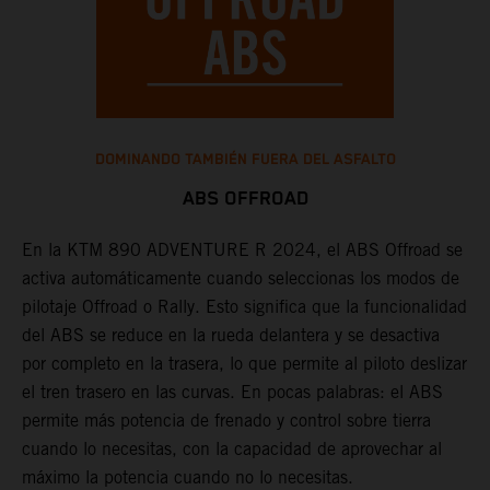
DOMINANDO TAMBIÉN FUERA DEL ASFALTO
ABS OFFROAD
En la KTM 890 ADVENTURE R 2024, el ABS Offroad se
L
activa automáticamente cuando seleccionas los modos de
n
pilotaje Offroad o Rally. Esto significa que la funcionalidad
e
e
del ABS se reduce en la rueda delantera y se desactiva
q
e
por completo en la trasera, lo que permite al piloto deslizar
c
el tren trasero en las curvas. En pocas palabras: el ABS
p
permite más potencia de frenado y control sobre tierra
cuando lo necesitas, con la capacidad de aprovechar al
máximo la potencia cuando no lo necesitas.