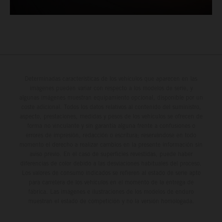
Determinadas características de los vehículos que aparecen en las
imágenes pueden variar con respecto a los modelos de serie, y
algunas imágenes muestran equipamiento opcional, disponible por un
coste adicional. Todos los datos relativos al contenido del suministro,
aspecto, prestaciones, medidas y pesos de los vehículos se ofrecen de
forma no vinculante y sin garantía alguna frente a confusiones o
errores de impresión, redacción o escritura; reservándose en todo
momento el derecho a realizar cambios en la presente información sin
aviso previo. En el caso de superficies revestidas, puede haber
diferencias de color debido a las desviaciones habituales del proceso.
Los valores de consumo indicados se refieren al estado de serie apto
para carretera de los vehículos en el momento de la entrega de
fábrica. Las imágenes e ilustraciones de los modelos de enduro
muestran el estado de competición y no la versión homologada.