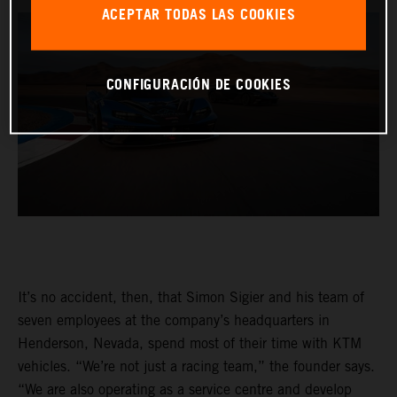
ACEPTAR TODAS LAS COOKIES
CONFIGURACIÓN DE COOKIES
It’s no accident, then, that Simon Sigier and his team of
seven employees at the company’s headquarters in
Henderson, Nevada, spend most of their time with KTM
vehicles. “We’re not just a racing team,” the founder says.
“We are also operating as a service centre and develop