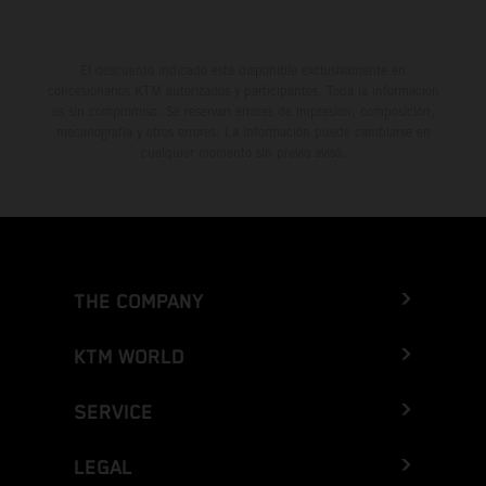
El descuento indicado está disponible exclusivamente en
concesionarios KTM autorizados y participantes. Toda la información
es sin compromiso. Se reservan errores de impresión, composición,
mecanografía y otros errores. La información puede cambiarse en
cualquier momento sin previo aviso.
THE COMPANY
KTM WORLD
SERVICE
LEGAL