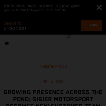
It looks like you are not on your country page. Would
you like to change to your current location?
CHANGE TO
CHANGE
United States
MOSTRAR TODO
30 mar. 2023
GROWING PRESENCE ACROSS THE
POND: SIGIER MOTORSPORT