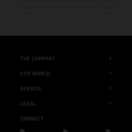
concesionarios KTM autorizados y participantes. Toda la información
es sin compromiso. Se reservan errores de impresión, composición,
mecanografía y otros errores. La información puede cambiarse en
cualquier momento sin previo aviso.
THE COMPANY
KTM WORLD
SERVICE
LEGAL
CONNECT