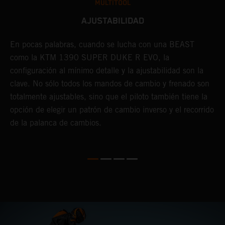
MULTITOOL
AJUSTABILIDAD
En pocas palabras, cuando se lucha con una BEAST
L
como la KTM 1390 SUPER DUKE R EVO, la
q
configuración al mínimo detalle y la ajustabilidad son la
l
clave. No sólo todos los mandos de cambio y frenado son
p
totalmente ajustables, sino que el piloto también tiene la
i
opción de elegir un patrón de cambio inverso y el recorrido
d
de la palanca de cambios.