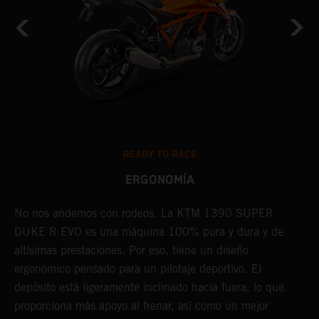
READY TO RACE
ERGONOMÍA
No nos andemos con rodeos. La KTM 1390 SUPER
C
as
DUKE R EVO es una máquina 100% pura y dura y de
e
altísimas prestaciones. Por eso, tiene un diseño
d
a.
ergonómico pensado para un pilotaje deportivo. El
m
depósito está ligeramente inclinado hacia fuera, lo que
P
proporciona más apoyo al frenar, así como un mejor
ú