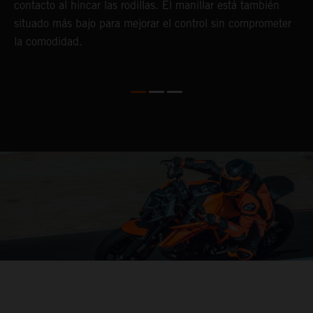
contacto al hincar las rodillas. El manillar está también
l
situado más bajo para mejorar el control sin comprometer
l
la comodidad.
c
p
m
04. CONTROL OF THE MOTORCYCLE