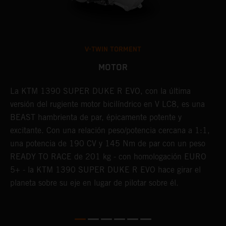
V-TWIN TORMENT
MOTOR
La KTM 1390 SUPER DUKE R EVO, con la última
E
s
versión del rugiente motor bicilíndrico en V LC8, es una
p
BEAST hambrienta de par, épicamente potente y
r
excitante. Con una relación peso/potencia cercana a 1:1,
a
una potencia de 190 CV y 145 Nm de par con un peso
f
READY TO RACE de 201 kg - con homologación EURO
g
5+ - la KTM 1390 SUPER DUKE R EVO hace girar el
m
planeta sobre su eje en lugar de pilotar sobre él.