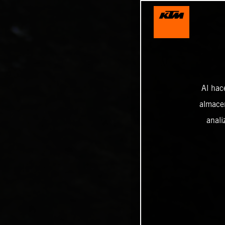
Al hac
almacen
anali