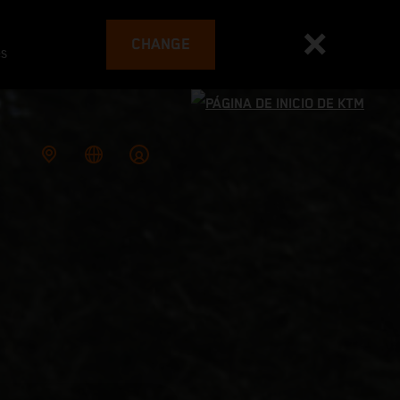
CHANGE
es