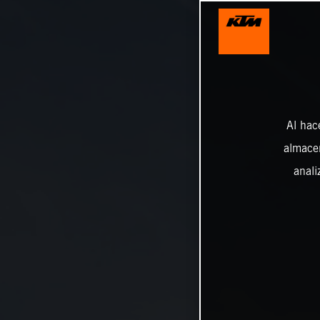
Al hac
almacen
anali