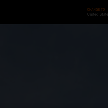
CHANGE TO
United Stat