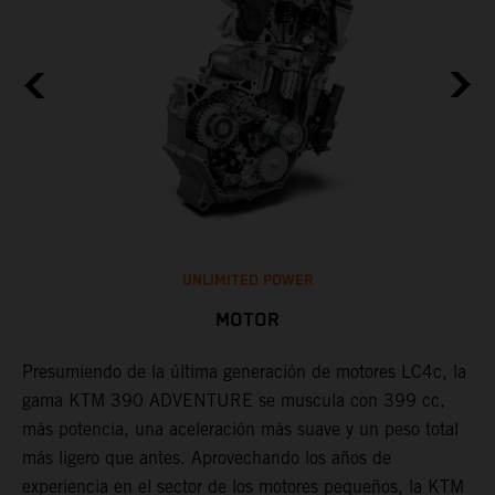
UNLIMITED POWER
MOTOR
ad
Presumiendo de la última generación de motores LC4c, la
¿
gama KTM 390 ADVENTURE se muscula con 399 cc,
K
n
más potencia, una aceleración más suave y un peso total
c
más ligero que antes. Aprovechando los años de
c
en
experiencia en el sector de los motores pequeños, la KTM
l