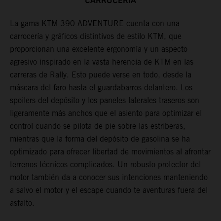
CARROCERÍA
La gama KTM 390 ADVENTURE cuenta con una
U
carrocería y gráficos distintivos de estilo KTM, que
3
proporcionan una excelente ergonomía y un aspecto
i
a
agresivo inspirado en la vasta herencia de KTM en las
m
carreras de Rally. Esto puede verse en todo, desde la
d
máscara del faro hasta el guardabarros delantero. Los
u
spoilers del depósito y los paneles laterales traseros son
ligeramente más anchos que el asiento para optimizar el
control cuando se pilota de pie sobre las estriberas,
mientras que la forma del depósito de gasolina se ha
optimizado para ofrecer libertad de movimientos al afrontar
terrenos técnicos complicados. Un robusto protector del
motor también da a conocer sus intenciones manteniendo
a salvo el motor y el escape cuando te aventuras fuera del
asfalto.