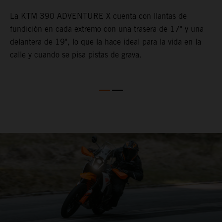
La KTM 390 ADVENTURE X cuenta con llantas de
fundición en cada extremo con una trasera de 17" y una
,
C
delantera de 19", lo que la hace ideal para la vida en la
P
l
calle y cuando se pisa pistas de grava.
A
r
c
s
d
p