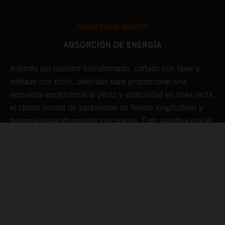
HARNESSING GRAVITY
ABSORCIÓN DE ENERGÍA
Además del bastidor hidroformado, cortado con láser y
D
te
soldado con robot, diseñado para proporcionar una
m
respuesta excepcional al piloto y estabilidad en línea recta,
l
a
el chasis consta de parámetros de flexión longitudinal y
c
torsional específicamente calculados. Esto significa que el
r
o
chasis actúa como una especie de "amortiguador", lo que
s
hace menos duro el pilotaje y que el piloto se fatigue
p
menos durante muchas vueltas a fondo.
e
q
s
n
m