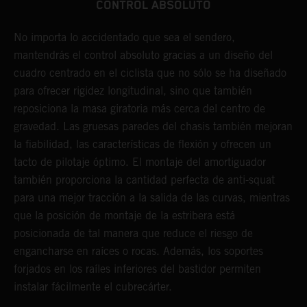
CONTROL ABSOLUTO
No importa lo accidentado que sea el sendero,
L
mantendrás el control absoluto gracias a un diseño del
d
cuadro centrado en el ciclista que no sólo se ha diseñado
c
para ofrecer rigidez longitudinal, sino que también
p
reposiciona la masa giratoria más cerca del centro de
s
gravedad. Las gruesas paredes del chasis también mejoran
p
la fiabilidad, las características de flexión y ofrecen un
p
tacto de pilotaje óptimo. El montaje del amortiguador
h
también proporciona la cantidad perfecta de anti-squat
c
para una mejor tracción a la salida de las curvas, mientras
m
que la posición de montaje de la estribera está
p
posicionada de tal manera que reduce el riesgo de
d
engancharse en raíces o rocas. Además, los soportes
y
forjados en los raíles inferiores del bastidor permiten
instalar fácilmente el cubrecárter.