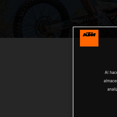
Al hac
almacen
anali