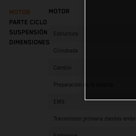
MOTOR
MOTOR
PARTE CICLO
SUSPENSIÓN
Estructura
DIMENSIONES
Cilindrada
Cambio
Preparación de la mezcla
EMS
Transmisión primaria dientes emb
Embrague