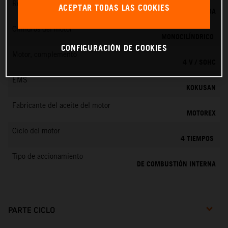
Refrigeración
ACEPTAR TODAS LAS COOKIES
REFRIGERACIÓN LÍQUIDA
Cilindros del motor
MONOCILÍNDRICO
CONFIGURACIÓN DE COOKIES
Motor, complemento
4 V / SOHC
EMS
KOKUSAN
Fabricante del aceite del motor
MOTOREX
Ciclo del motor
4 TIEMPOS
Tipo de accionamiento
DE COMBUSTIÓN INTERNA
PARTE CICLO