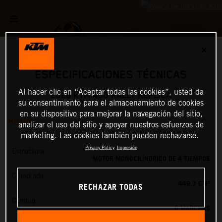
✕
ESPECIFICACIONES TÉCNICAS
Al hacer clic en “Aceptar todas las cookies”, usted da
2026 KTM 450 RALLY REPLICA
su consentimiento para el almacenamiento de cookies
en su dispositivo para mejorar la navegación del sitio,
MOTOR
analizar el uso del sitio y apoyar nuestros esfuerzos de
marketing. Las cookies también pueden rechazarse.
Privacy Policy
Impresión
Estructura
MOTOR MONOCILÍNDRICO DE 4 TIEMPOS
Cilindrada
449.3 CM³
RECHAZAR TODAS
Cambio
6 MARCHAS