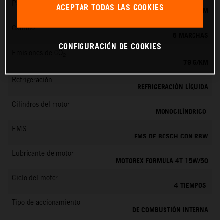
Par máximo
ACEPTAR TODAS LAS COOKIES
39 NM
Cambio
6 MARCHAS
CONFIGURACIÓN DE COOKIES
Emisiones de CO
2
79 G/KM
Refrigeración
REFRIGERACIÓN LÍQUIDA
Cilindros del motor
MONOCILÍNDRICO
EMS
EMS DE BOSCH CON RBW
Lubricante de motor
MOTOREX FORMULA 4T 15W/50
Ciclo del motor
4 TIEMPOS
Tipo de accionamiento
DE COMBUSTIÓN INTERNA