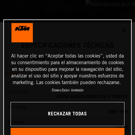
✕
ESPECIFICACIONES TÉCNICAS
Al hacer clic en “Aceptar todas las cookies”, usted da
2025 KTM 390 ADVENTURE R
su consentimiento para el almacenamiento de cookies
en su dispositivo para mejorar la navegación del sitio,
MOTOR
analizar el uso del sitio y apoyar nuestros esfuerzos de
marketing. Las cookies también pueden rechazarse.
Privacy Policy
Impresión
Estructura
MOTOR MONOCILÍNDRICO DE 4 TIEMPOS
Cilindrada
398.7 CM³
RECHAZAR TODAS
Potencia
45 PS