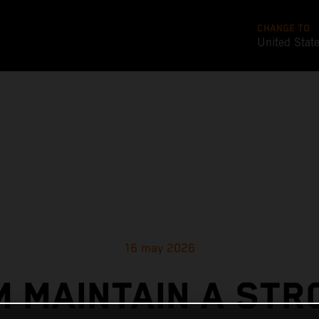
CHANGE TO
United Stat
16 may 2026
M MAINTAIN A STR