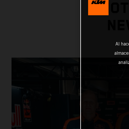
MOT
NE
Al hac
almacen
anali