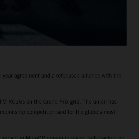
-year agreement and a refocused alliance with the
TM RC16s on the Grand Prix grid. The union has
ampionship competition and for the globe’s most
 impact in MotoGP remain in place, fully backed by