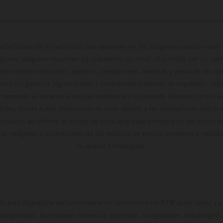
cterísticas de los vehículos que aparecen en las imágenes pueden variar 
algunas imágenes muestran equipamiento opcional, disponible por un coste
ontenido del suministro, aspecto, prestaciones, medidas y pesos de los ve
te y sin garantía alguna frente a confusiones o errores de impresión, reda
 momento el derecho a realizar cambios en la presente información sin avi
stidas, puede haber diferencias de color debido a las desviaciones habitua
dicados se refieren al estado de serie apto para carretera de los vehícul
Las imágenes e ilustraciones de los modelos de enduro muestran el estad
la versión homologada.
do está disponible exclusivamente en concesionarios KTM autorizados y pa
 compromiso. Se reservan errores de impresión, composición, mecanografía 