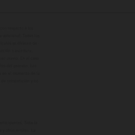
con respecto a los
 adicional. Todos los
hículos se ofrecen de
cción o escritura;
so previo. En el caso
les del proceso. Los
os en el momento de la
o de competición y no
rticipantes. Toda la
y otros errores. La