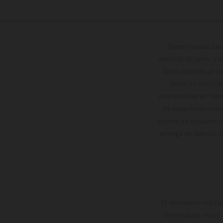
Determinadas cara
modelos de serie, y 
datos relativos al c
forma no vinculan
reservándose en todo
de superficies reve
valores de consumo in
entrega de fábrica. 
El descuento indica
información es sin