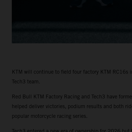
KTM will continue to field four factory KTM RC16s 
Tech3 team.
Red Bull KTM Factory Racing and Tech3 have formed
helped deliver victories, podium results and both r
popular motorcycle racing series.
Tech3 entered a new era of ownership for 2026 but 