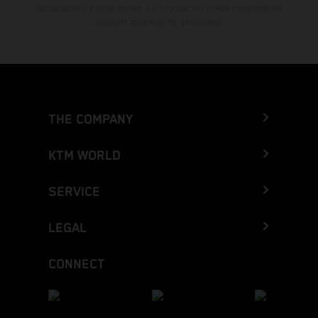
mecanografía y otros errores. La información puede cambiarse en
cualquier momento sin previo aviso.
THE COMPANY
KTM WORLD
SERVICE
LEGAL
CONNECT