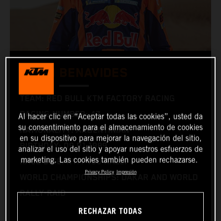
KEVIN BENAVIDES
TEAM: RED BULL KTM FACTORY RACING
RACING NUMBER: 47
Al hacer clic en “Aceptar todas las cookies”, usted da
su consentimiento para el almacenamiento de cookies
NATIONALITY: ARGENTINIAN
en su dispositivo para mejorar la navegación del sitio,
BIRTHDAY: 09.01.1989
analizar el uso del sitio y apoyar nuestros esfuerzos de
marketing. Las cookies también pueden rechazarse.
RACE BIKE: KTM 450 RALLY
Privacy Policy
Impresión
WORLD CHAMPIONSHIPS: DAKAR AND WORLD
RALLY-RAID
RECHAZAR TODAS