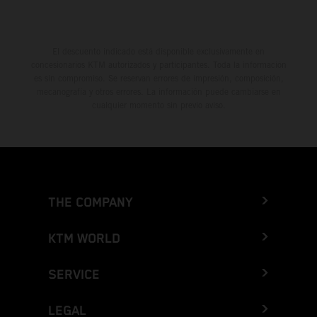
El descuento indicado está disponible exclusivamente en
concesionarios KTM autorizados y participantes. Toda la información
es sin compromiso. Se reservan errores de impresión, composición,
mecanografía y otros errores. La información puede cambiarse en
cualquier momento sin previo aviso.
THE COMPANY
KTM WORLD
SERVICE
LEGAL