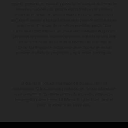
aspecto, prestaciones, medidas y pesos de los vehículos se ofrecen de
forma no vinculante y sin garantía alguna frente a confusiones o
errores de impresión, redacción o escritura; reservándose en todo
momento el derecho a realizar cambios en la presente información sin
aviso previo. En el caso de superficies revestidas, puede haber
diferencias de color debido a las desviaciones habituales del proceso.
Los valores de consumo indicados se refieren al estado de serie apto
para carretera de los vehículos en el momento de la entrega de
fábrica. Las imágenes e ilustraciones de los modelos de enduro
muestran el estado de competición y no la versión homologada.
El descuento indicado está disponible exclusivamente en
concesionarios KTM autorizados y participantes. Toda la información
es sin compromiso. Se reservan errores de impresión, composición,
mecanografía y otros errores. La información puede cambiarse en
cualquier momento sin previo aviso.