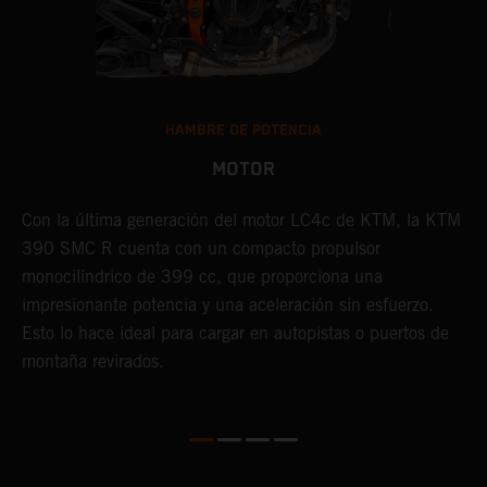
HAMBRE DE POTENCIA
MOTOR
Con la última generación del motor LC4c de KTM, la KTM
L
390 SMC R cuenta con un compacto propulsor
R
monocilíndrico de 399 cc, que proporciona una
l
impresionante potencia y una aceleración sin esfuerzo.
s
Esto lo hace ideal para cargar en autopistas o puertos de
d
montaña revirados.
l
t
s