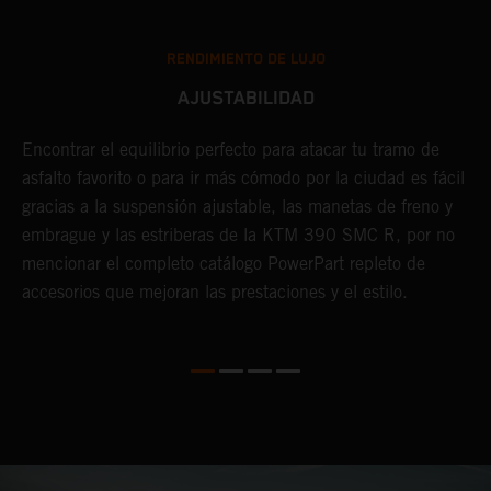
RENDIMIENTO DE LUJO
AJUSTABILIDAD
Encontrar el equilibrio perfecto para atacar tu tramo de
E
asfalto favorito o para ir más cómodo por la ciudad es fácil
p
gracias a la suspensión ajustable, las manetas de freno y
e
 a
embrague y las estriberas de la KTM 390 SMC R, por no
c
mencionar el completo catálogo PowerPart repleto de
f
accesorios que mejoran las prestaciones y el estilo.
r
r
d
a
m
d