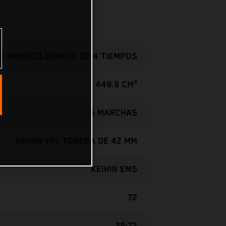
 MONOCILÍNDRICO DE 4 TIEMPOS
449.9 CM³
6 MARCHAS
KEIHIN EFI, TOBERA DE 42 MM
KEIHIN EMS
72