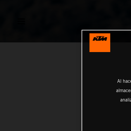
Al hac
almacen
anali