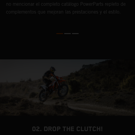
no mencionar el completo catálogo PowerParts repleto de
f
a
complementos que mejoran las prestaciones y el estilo.
r
P
r
d
l
m
u
02. DROP THE CLUTCH!