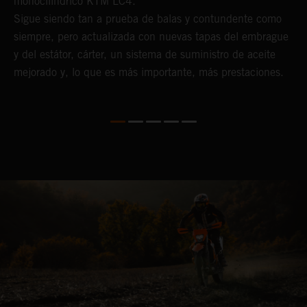
,
monocilíndrico KTM LC4.
t
Sigue siendo tan a prueba de balas y contundente como
p
siempre, pero actualizada con nuevas tapas del embrague
m
y del estátor, cárter, un sistema de suministro de aceite
u
mejorado y, lo que es más importante, más prestaciones.
s
l