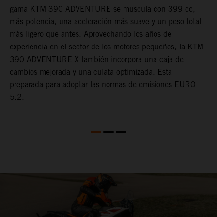
gama KTM 390 ADVENTURE se muscula con 399 cc,
K
n
más potencia, una aceleración más suave y un peso total
c
más ligero que antes. Aprovechando los años de
c
en
experiencia en el sector de los motores pequeños, la KTM
l
390 ADVENTURE X también incorpora una caja de
r
cambios mejorada y una culata optimizada. Está
o
preparada para adoptar las normas de emisiones EURO
t
5.2.