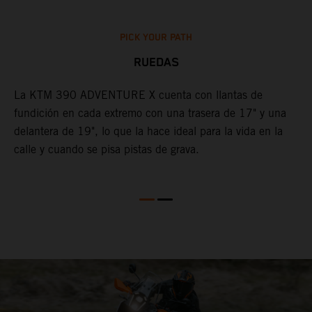
PICK YOUR PATH
RUEDAS
La KTM 390 ADVENTURE X cuenta con llantas de
fundición en cada extremo con una trasera de 17" y una
,
C
delantera de 19", lo que la hace ideal para la vida en la
P
l
calle y cuando se pisa pistas de grava.
A
r
c
s
d
p