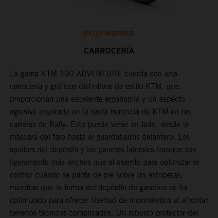
RALLY-INSPIRED
CARROCERÍA
La gama KTM 390 ADVENTURE cuenta con una
U
carrocería y gráficos distintivos de estilo KTM, que
3
proporcionan una excelente ergonomía y un aspecto
i
a
agresivo inspirado en la vasta herencia de KTM en las
m
carreras de Rally. Esto puede verse en todo, desde la
d
máscara del faro hasta el guardabarros delantero. Los
u
spoilers del depósito y los paneles laterales traseros son
ligeramente más anchos que el asiento para optimizar el
control cuando se pilota de pie sobre las estriberas,
mientras que la forma del depósito de gasolina se ha
optimizado para ofrecer libertad de movimientos al afrontar
terrenos técnicos complicados. Un robusto protector del