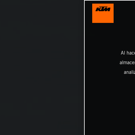
Al hac
almacen
anali