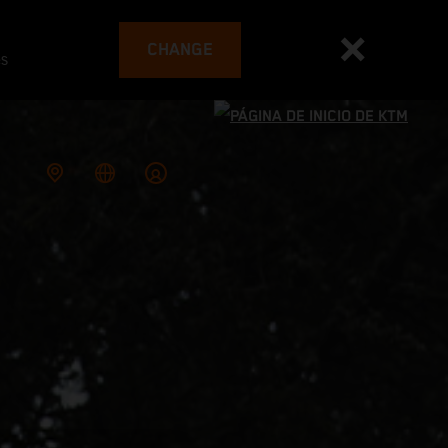
CHANGE
es