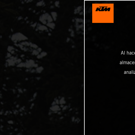
Al hac
almacen
anali