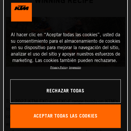
WINNING RECIPE
Al hacer clic en “Aceptar todas las cookies”, usted da
su consentimiento para el almacenamiento de cookies
en su dispositivo para mejorar la navegación del sitio,
analizar el uso del sitio y apoyar nuestros esfuerzos de
marketing. Las cookies también pueden rechazarse.
Privacy Policy
Impresión
RECHAZAR TODAS
The 2027 KTM EXC and EXC-F range builds on KTM’s
long-standing success at the highest level of enduro
ACEPTAR TODAS LAS COOKIES
competition. Developed through years of championship-
winning racing, the latest lineup delivers proven