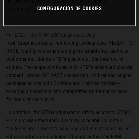
performance, precise control, and rider-focused
CONFIGURACIÓN DE COOKIES
ergonomics across all terrain.
For 2027, the KTM EXC range receives a
fresh Graphics update, reinforcing its distinctive READY TO
RACE identity while maintaining the established technical
platforms that define KTM’s position at the forefront of
enduro. The range continues with KTM’s advanced chassis
concept, proven WP XACT suspension, and refined engine
packages across both 2-stroke and 4-stroke models—
ensuring a consistent and competitive performance base
for riders at every level.
In addition, the KTM enduro range offers access to KTM’s
Premium Manufacturer’s Warranty, available in certain
territories and subject to servicing and maintenance in line
with manufacturer guidelines through authorized KTM