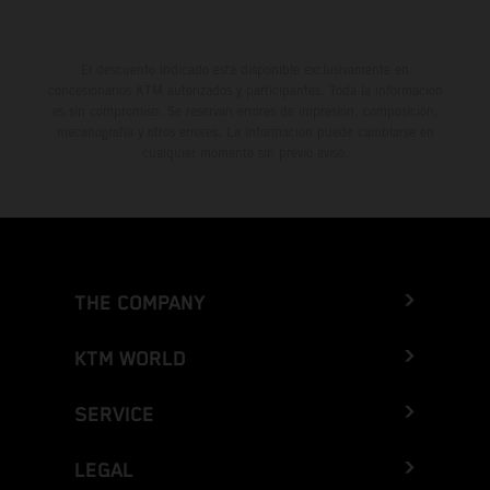
El descuento indicado está disponible exclusivamente en
concesionarios KTM autorizados y participantes. Toda la información
es sin compromiso. Se reservan errores de impresión, composición,
mecanografía y otros errores. La información puede cambiarse en
cualquier momento sin previo aviso.
THE COMPANY
KTM WORLD
SERVICE
LEGAL