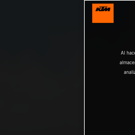
Al hac
almacen
anali