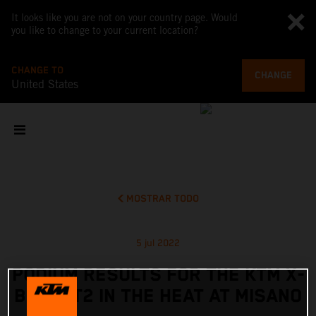
It looks like you are not on your country page. Would
you like to change to your current location?
CHANGE TO
CHANGE
United States
MOSTRAR TODO
5 jul 2022
PODIUM RESULTS FOR THE KTM X-
BOW GT2 IN THE HEAT AT MISANO