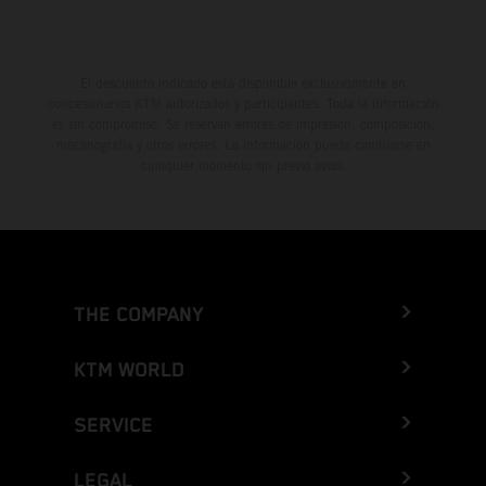
El descuento indicado está disponible exclusivamente en
concesionarios KTM autorizados y participantes. Toda la información
es sin compromiso. Se reservan errores de impresión, composición,
mecanografía y otros errores. La información puede cambiarse en
cualquier momento sin previo aviso.
THE COMPANY
KTM WORLD
SERVICE
LEGAL