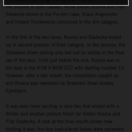
the podium in both classes. While Stefan Rosina and Filip
Sladecka shone in the Pro-Am class, Klaus Angerhofer
and Hubert Trunkenpolz convinced in the Am category.
In the first of the two races, Rosina and Sladecka ended
up in second position of their category. In the process, the
Slovakian driver pairing only lost out on victory in the final
lap of the race. Until just before the end, Rosina was in
the lead in the KTM X-BOW GT2 with starting number 15.
However, after a late restart, the competition caught up
and Rosina was overtaken by Brabham driver Anders
Fjordbach.
It was even more exciting in race two that ended with a
thriller and another podium finish for Stefan Rosina and
Filip Sladecka. A look at the final results shows how
thrilling it was: the four best-placed teams were separated