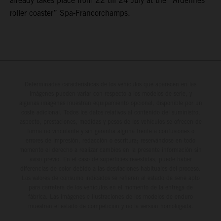
already takes place from 22 till 24 July at the “Ardennes
roller coaster” Spa-Francorchamps.
Determinadas características de los vehículos que aparecen en las
imágenes pueden variar con respecto a los modelos de serie, y
algunas imágenes muestran equipamiento opcional, disponible por un
coste adicional. Todos los datos relativos al contenido del suministro,
aspecto, prestaciones, medidas y pesos de los vehículos se ofrecen de
forma no vinculante y sin garantía alguna frente a confusiones o
errores de impresión, redacción o escritura; reservándose en todo
momento el derecho a realizar cambios en la presente información sin
aviso previo. En el caso de superficies revestidas, puede haber
diferencias de color debido a las desviaciones habituales del proceso.
Los valores de consumo indicados se refieren al estado de serie apto
para carretera de los vehículos en el momento de la entrega de
fábrica. Las imágenes e ilustraciones de los modelos de enduro
muestran el estado de competición y no la versión homologada.