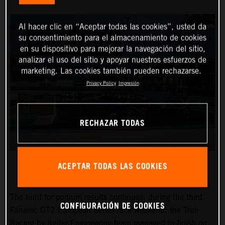
Al hacer clic en “Aceptar todas las cookies”, usted da
su consentimiento para el almacenamiento de cookies
en su dispositivo para mejorar la navegación del sitio,
analizar el uso del sitio y apoyar nuestros esfuerzos de
marketing. Las cookies también pueden rechazarse.
Privacy Policy
Impresión
RECHAZAR TODAS
ACEPTAR TODAS LAS COOKIES
The hunt for podium results continues: during the third
CONFIGURACIÓN DE COOKIES
Fanatec GT2 European Series race weekend, the True
Racing by Reiter Engineering team managed to finish on