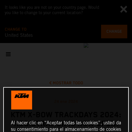
It looks like you are not on your country page. Would
you like to change to your current location?
CHANGE TO
CHANGE
United States
MOSTRAR TODO
24 ene 2024
KTM X-BOW TRACKDAYS 2024:
REGISTRATION IS NOW OPEN!
Al hacer clic en “Aceptar todas las cookies”, usted da
su consentimiento para el almacenamiento de cookies