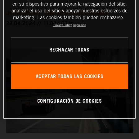
en su dispositivo para mejorar la navegación del sitio,
analizar el uso del sitio y apoyar nuestros esfuerzos de
JOIN US AT THE RED BULL RING!
marketing. Las cookies también pueden rechazarse.
22.04.2024 // 11.09.2024
Privacy Policy
Impresión
RECHAZAR TODAS
ACEPTAR TODAS LAS COOKIES
CONFIGURACIÓN DE COOKIES