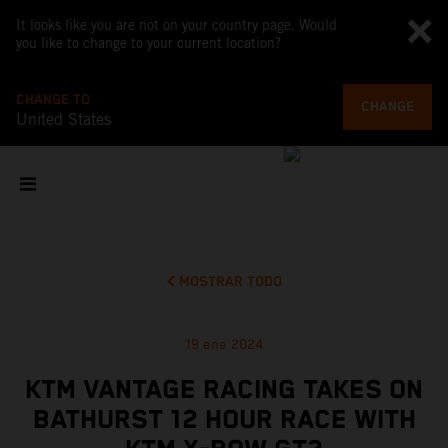
It looks like you are not on your country page. Would
you like to change to your current location?
CHANGE TO
CHANGE
United States
MOSTRAR TODO
19 ene 2024
KTM VANTAGE RACING TAKES ON
BATHURST 12 HOUR RACE WITH