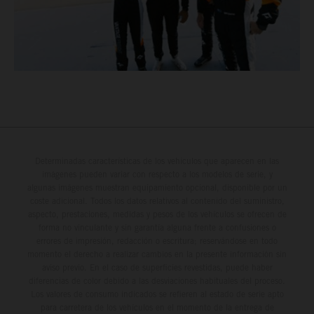
Determinadas características de los vehículos que aparecen en las
imágenes pueden variar con respecto a los modelos de serie, y
algunas imágenes muestran equipamiento opcional, disponible por un
coste adicional. Todos los datos relativos al contenido del suministro,
aspecto, prestaciones, medidas y pesos de los vehículos se ofrecen de
forma no vinculante y sin garantía alguna frente a confusiones o
errores de impresión, redacción o escritura; reservándose en todo
momento el derecho a realizar cambios en la presente información sin
aviso previo. En el caso de superficies revestidas, puede haber
diferencias de color debido a las desviaciones habituales del proceso.
Los valores de consumo indicados se refieren al estado de serie apto
para carretera de los vehículos en el momento de la entrega de