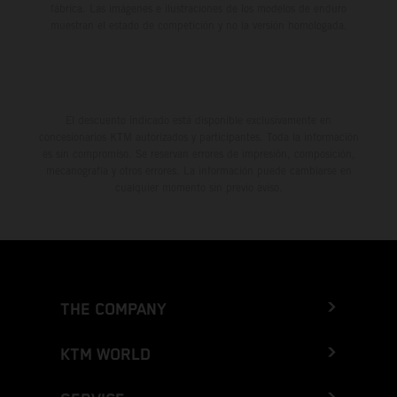
fábrica. Las imágenes e ilustraciones de los modelos de enduro
muestran el estado de competición y no la versión homologada.
El descuento indicado está disponible exclusivamente en
concesionarios KTM autorizados y participantes. Toda la información
es sin compromiso. Se reservan errores de impresión, composición,
mecanografía y otros errores. La información puede cambiarse en
cualquier momento sin previo aviso.
THE COMPANY
KTM WORLD