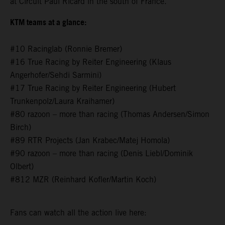
at Circuit Paul Ricard in the south of France.
KTM teams at a glance:
#10 Racinglab (Ronnie Bremer)
#16 True Racing by Reiter Engineering (Klaus
Angerhofer/Sehdi Sarmini)
#17 True Racing by Reiter Engineering (Hubert
Trunkenpolz/Laura Kraihamer)
#80 razoon – more than racing (Thomas Andersen/Simon
Birch)
#89 RTR Projects (Jan Krabec/Matej Homola)
#90 razoon – more than racing (Denis Liebl/Dominik
Olbert)
#812 MZR (Reinhard Kofler/Martin Koch)
Fans can watch all the action live here: