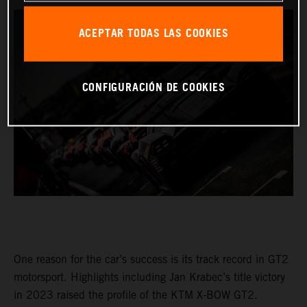
ACEPTAR TODAS LAS COOKIES
CONFIGURACIÓN DE COOKIES
One reason for the car’s success is its track record in GT2
motorsport. Highlights including Jan Krabec’s title victory
in 2023 raised the profile of the KTM X-BOW GT2.