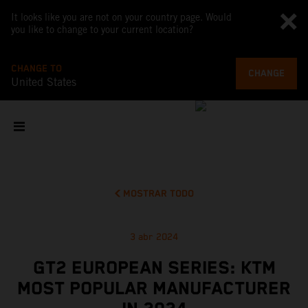
It looks like you are not on your country page. Would
you like to change to your current location?
CHANGE TO
CHANGE
United States
MOSTRAR TODO
3 abr 2024
GT2 EUROPEAN SERIES: KTM
MOST POPULAR MANUFACTURER