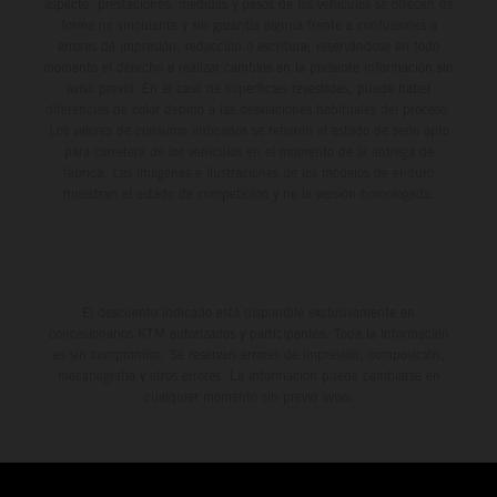
aspecto, prestaciones, medidas y pesos de los vehículos se ofrecen de
forma no vinculante y sin garantía alguna frente a confusiones o
errores de impresión, redacción o escritura; reservándose en todo
momento el derecho a realizar cambios en la presente información sin
aviso previo. En el caso de superficies revestidas, puede haber
diferencias de color debido a las desviaciones habituales del proceso.
Los valores de consumo indicados se refieren al estado de serie apto
para carretera de los vehículos en el momento de la entrega de
fábrica. Las imágenes e ilustraciones de los modelos de enduro
muestran el estado de competición y no la versión homologada.
El descuento indicado está disponible exclusivamente en
concesionarios KTM autorizados y participantes. Toda la información
es sin compromiso. Se reservan errores de impresión, composición,
mecanografía y otros errores. La información puede cambiarse en
cualquier momento sin previo aviso.