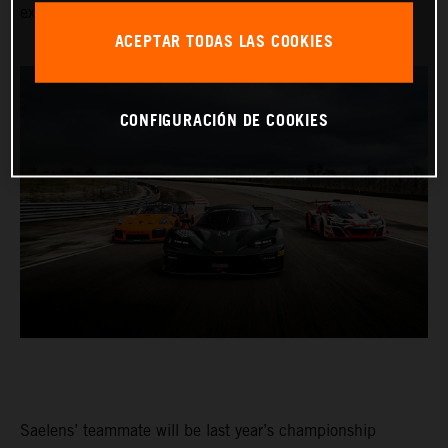
excellent transmission are what make this car special.”
ACEPTAR TODAS LAS COOKIES
CONFIGURACIÓN DE COOKIES
Saelens’ teammate will be last year’s championship