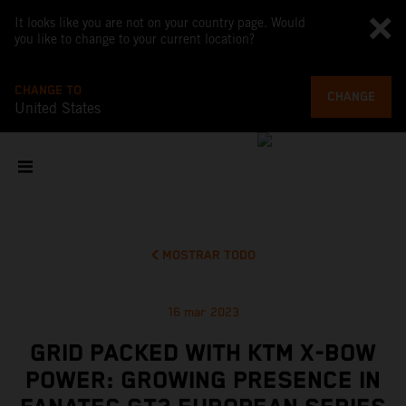
It looks like you are not on your country page. Would
you like to change to your current location?
CHANGE TO
CHANGE
United States
MOSTRAR TODO
16 mar 2023
GRID PACKED WITH KTM X-BOW
POWER: GROWING PRESENCE IN