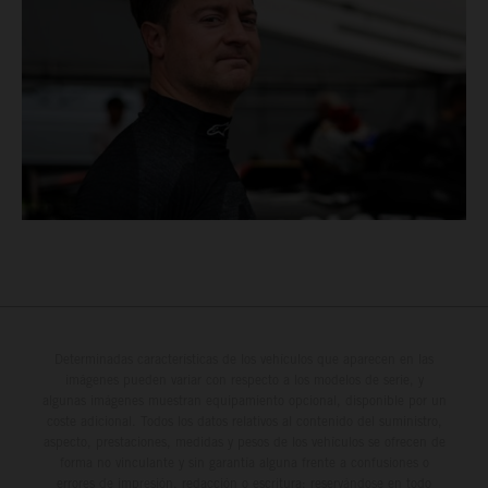
Determinadas características de los vehículos que aparecen en las
imágenes pueden variar con respecto a los modelos de serie, y
algunas imágenes muestran equipamiento opcional, disponible por un
coste adicional. Todos los datos relativos al contenido del suministro,
aspecto, prestaciones, medidas y pesos de los vehículos se ofrecen de
forma no vinculante y sin garantía alguna frente a confusiones o
errores de impresión, redacción o escritura; reservándose en todo