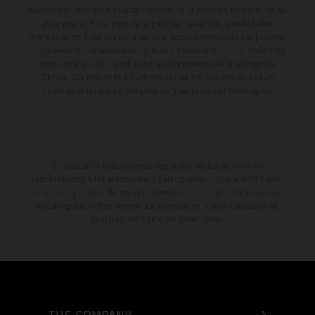
momento el derecho a realizar cambios en la presente información sin
aviso previo. En el caso de superficies revestidas, puede haber
diferencias de color debido a las desviaciones habituales del proceso.
Los valores de consumo indicados se refieren al estado de serie apto
para carretera de los vehículos en el momento de la entrega de
fábrica. Las imágenes e ilustraciones de los modelos de enduro
muestran el estado de competición y no la versión homologada.
El descuento indicado está disponible exclusivamente en
concesionarios KTM autorizados y participantes. Toda la información
es sin compromiso. Se reservan errores de impresión, composición,
mecanografía y otros errores. La información puede cambiarse en
cualquier momento sin previo aviso.