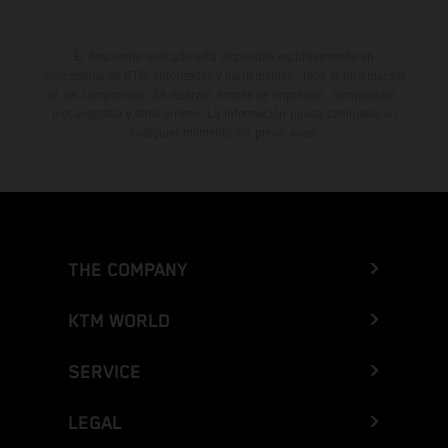
El descuento indicado está disponible exclusivamente en
concesionarios KTM autorizados y participantes. Toda la información
es sin compromiso. Se reservan errores de impresión, composición,
mecanografía y otros errores. La información puede cambiarse en
cualquier momento sin previo aviso.
THE COMPANY
KTM WORLD
SERVICE
LEGAL