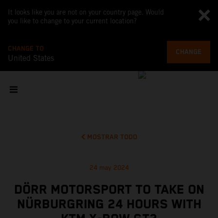
It looks like you are not on your country page. Would
you like to change to your current location?
CHANGE TO
CHANGE
United States
MOSTRAR TODO
24 may 2024
DÖRR MOTORSPORT TO TAKE ON
NÜRBURGRING 24 HOURS WITH