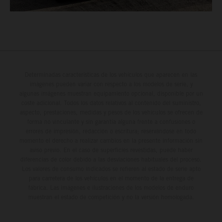
Determinadas características de los vehículos que aparecen en las
imágenes pueden variar con respecto a los modelos de serie, y
algunas imágenes muestran equipamiento opcional, disponible por un
coste adicional. Todos los datos relativos al contenido del suministro,
aspecto, prestaciones, medidas y pesos de los vehículos se ofrecen de
forma no vinculante y sin garantía alguna frente a confusiones o
errores de impresión, redacción o escritura; reservándose en todo
momento el derecho a realizar cambios en la presente información sin
aviso previo. En el caso de superficies revestidas, puede haber
diferencias de color debido a las desviaciones habituales del proceso.
Los valores de consumo indicados se refieren al estado de serie apto
para carretera de los vehículos en el momento de la entrega de
fábrica. Las imágenes e ilustraciones de los modelos de enduro
muestran el estado de competición y no la versión homologada.