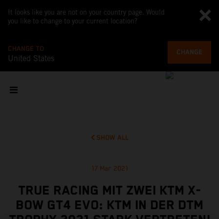
It looks like you are not on your country page. Would
you like to change to your current location?
CHANGE TO
CHANGE
United States
SHOW ALL
17 Mar 2021
TRUE RACING MIT ZWEI KTM X-
BOW GT4 EVO: KTM IN DER DTM