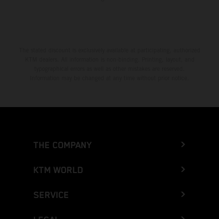
The stated discount is exclusively available at participating, authorized
KTM dealers. All information is non-binding. Printing, layout, and
typographical errors as well as other mistakes are reserved.
Information may be changed at any time without prior notice.
THE COMPANY
KTM WORLD
SERVICE