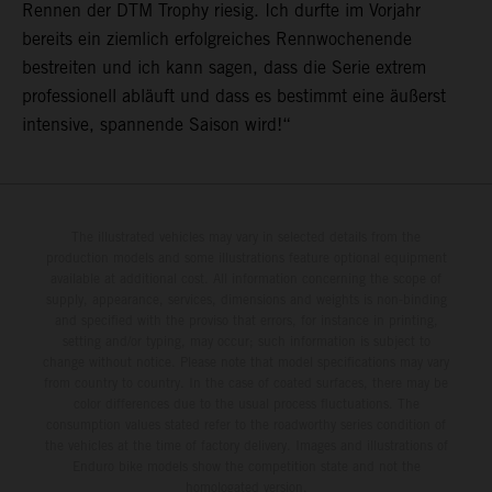
Rennen der DTM Trophy riesig. Ich durfte im Vorjahr
bereits ein ziemlich erfolgreiches Rennwochenende
bestreiten und ich kann sagen, dass die Serie extrem
professionell abläuft und dass es bestimmt eine äußerst
intensive, spannende Saison wird!“
The illustrated vehicles may vary in selected details from the
production models and some illustrations feature optional equipment
available at additional cost. All information concerning the scope of
supply, appearance, services, dimensions and weights is non-binding
and specified with the proviso that errors, for instance in printing,
setting and/or typing, may occur; such information is subject to
change without notice. Please note that model specifications may vary
from country to country. In the case of coated surfaces, there may be
color differences due to the usual process fluctuations. The
consumption values stated refer to the roadworthy series condition of
the vehicles at the time of factory delivery. Images and illustrations of
Enduro bike models show the competition state and not the
homologated version.