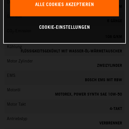
Drehmoment
ALLE COOKIES AKZEPTIEREN
87 NM
Getriebe
6 GÄNGE
COOKIE-EINSTELLUNGEN
CO
-Emission
2
108 G/KM
Kühlung
FLÜSSIGKEITSGEKÜHLT MIT WASSER-ÖL-WÄRMETAUSCHER
Motor Zylinder
ZWEIZYLINDER
EMS
BOSCH EMS MIT RBW
Motoröl
MOTOREX, POWER SYNTH SAE 10W-50
Motor Takt
4-TAKT
Antriebstyp
VERBRENNER