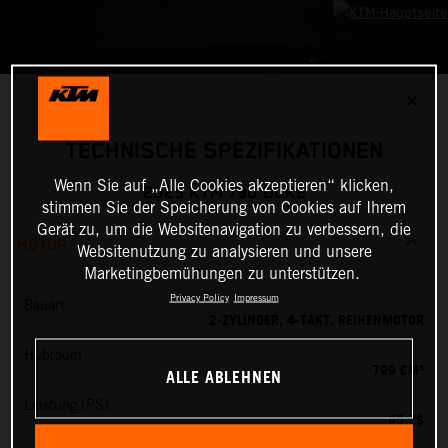
✕
TECHNISCHE SPEZIFIKATIONEN
Wenn Sie auf „Alle Cookies akzeptieren“ klicken,
2025 KTM 790 DUKE
stimmen Sie der Speicherung von Cookies auf Ihrem
Gerät zu, um die Websitenavigation zu verbessern, die
MOTOR
Websitenutzung zu analysieren und unsere
Marketingbemühungen zu unterstützen.
Privacy Policy
Impressum
Bauart
2-ZYLINDER, 4-TAKT, REIHENMOTOR
Hubraum
799 CM³
ALLE ABLEHNEN
Leistung (PS)
95 PS