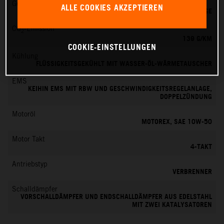
Getriebe
ALLE COOKIES AKZEPTIEREN
6 GÄNGE
CO
-Emission
2
139 G/KM
COOKIE-EINSTELLUNGEN
Kühlung
FLÜSSIGKEITSGEKÜHLT MIT WASSER-ÖL-WÄRMETAUSCHER
EMS
KEIHIN EMS MIT RBW UND GESCHWINDIGKEITSREGELANLAGE,
DOPPELZÜNDUNG
Motoröl
MOTOREX, SAE 10W-50
Motor Takt
4-TAKT
Antriebstyp
VERBRENNER
Schalldämpfer
VORSCHALLDÄMPFER UND ENDSCHALLDÄMPFER AUS EDELSTAHL
MIT ZWEI KATALYSATOREN