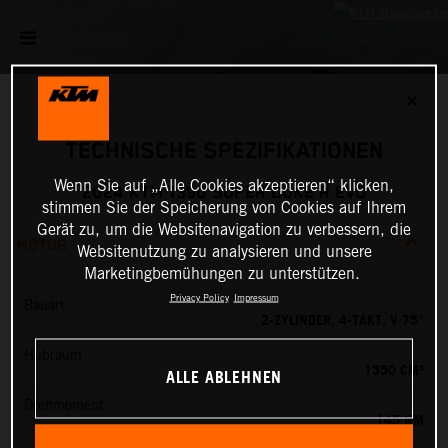
✕
TECHNISCHE SPEZIFIKATIONEN
Wenn Sie auf „Alle Cookies akzeptieren“ klicken,
2024 KTM 1390 SUPER DUKE R EVO
stimmen Sie der Speicherung von Cookies auf Ihrem
Gerät zu, um die Websitenavigation zu verbessern, die
MOTOR
Websitenutzung zu analysieren und unsere
Marketingbemühungen zu unterstützen.
Privacy Policy
Impressum
Bauart
2-ZYLINDER, 4-TAKT, V 75°
Hubraum
1350 CM³
ALLE ABLEHNEN
Drehmoment
145 NM