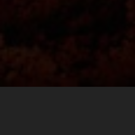
Finding the perfect balance between comfort and
durability goes a long way on race day. For the fast pace
walk to the ultimate spectator corner at Mugello, or the
long hike to Carl’s Dinner, to a VIP pit walk, or the after
party, KTM POWERWEAR REPLICA TEAM SHOES are