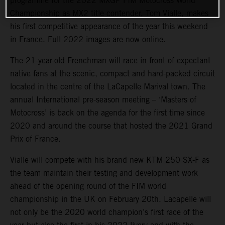
programme for the 2022 MXGP FIM Motocross World
Championship as MX2 title contender, Tom Vialle, makes
his first competitive appearance of the year this weekend
in France. Full 2022 images are now online.
The 21-year-old Frenchman will race in front of expectant
native fans at the scenic, compact and hard-packed circuit
located in the centre of the LaCapelle Marival town. The
annual International pre-season meeting – ‘Masters of
Motocross’ is back on the agenda for the first time since
2020 and around the course that hosted the 2021 Grand
Prix of France.
Vialle will compete with his brand new KTM 250 SX-F as
the team maintain their testing and development work
ahead of the opening round of the FIM world
championship in the UK on February 20th. Lacapelle will
not only be the 2020 world champion’s first race of the