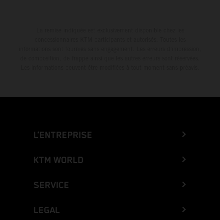
La remise indiquée est exclusivement disponible chez les
concessionnaires KTM participants et autorisés. Toutes les
informations sont fournies sans engagement. Les erreurs d'impression,
de composition, de frappe ainsi que les autres erreurs sont réservées.
Les informations peuvent être modifiées à tout moment sans préavis.
L’ENTREPRISE
KTM WORLD
SERVICE
LEGAL