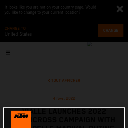
It looks like you are not on your country page. Would
you like to change to your current location?
CHANGE TO
CHANGE
United States
TOUT AFFICHER
4 févr. 2022
VIALLE LAUNCHES 2022
MOTOCROSS CAMPAIGN WITH