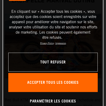
LACAPELLE MARIVAL OUTING
En cliquant sur « Accepter tous les cookies », vous
acceptez que des cookies soient enregistrés sur votre
appareil pour améliorer votre navigation sur le site,
analyser votre utilisation du site et soutenir nos efforts
de marketing. Les cookies peuvent également
être refusés.
Privacy Policy
Impression
TOUT REFUSER
ACCEPTER TOUS LES COOKIES
PARAMÉTRER LES COOKIES
Red Bull KTM Factory Racing continue their schedule and