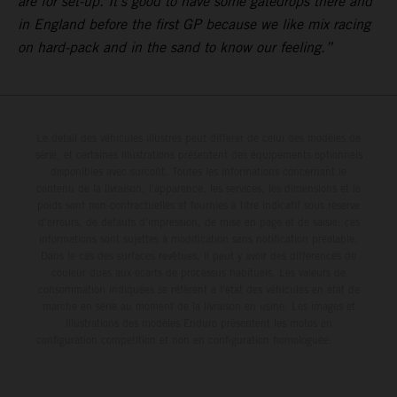
are for set-up. It’s good to have some gatedrops there and
in England before the first GP because we like mix racing
on hard-pack and in the sand to know our feeling.”
Le détail des véhicules illustrés peut différer de celui des modèles de
série, et certaines illustrations présentent des équipements optionnels
disponibles avec surcoût. Toutes les informations concernant le
contenu de la livraison, l'apparence, les services, les dimensions et le
poids sont non-contractuelles et fournies à titre indicatif sous réserve
d'erreurs, de défauts d'impression, de mise en page et de saisie; ces
informations sont sujettes à modification sans notification préalable.
Dans le cas des surfaces revêtues, il peut y avoir des différences de
couleur dues aux écarts de processus habituels. Les valeurs de
consommation indiquées se réfèrent à l'état des véhicules en état de
marche en série au moment de la livraison en usine. Les images et
illustrations des modèles Enduro présentent les motos en
configuration compétition et non en configuration homologuée.