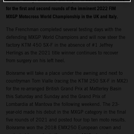
finisher, Mathys Boisrame, will step-in to Red Bull KTM colors
for the first and second rounds of the imminent 2022 FIM
MXGP Motocross World Championship in the UK and Italy.
The Frenchman completed several testing days with the
defending MXGP World Champions and will now steer the
factory KTM 450 SX-F in the absence of #1 Jeffrey
Herlings as the 2021 title winner continues to recover
from surgery on his left heel.
Boisrame will take a place under the awning and next to
countryman Tom Vialle (racing the KTM 250 SX-F in MX2)
for the re-arranged British Grand Prix at Matterley Basin
this Saturday and Sunday and the Grand Prix of
Lombardia at Mantova the following weekend. The 23-
year-old made his debut in the MXGP category in the final
five rounds of 2021 and posted four top ten moto results.
Boisrame won the 2018 EMX250 European crown and