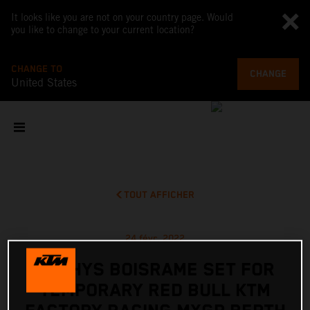
It looks like you are not on your country page. Would
you like to change to your current location?
CHANGE TO
CHANGE
United States
TOUT AFFICHER
24 févr. 2022
MATHYS BOISRAME SET FOR
TEMPORARY RED BULL KTM