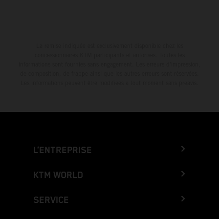
La remise indiquée est exclusivement disponible chez les
concessionnaires KTM participants et autorisés. Toutes les
informations sont fournies sans engagement. Les erreurs d'impression,
de composition, de frappe ainsi que les autres erreurs sont réservées.
Les informations peuvent être modifiées à tout moment sans préavis.
L’ENTREPRISE
KTM WORLD
SERVICE