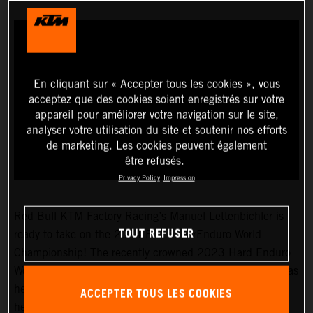
En cliquant sur « Accepter tous les cookies », vous
acceptez que des cookies soient enregistrés sur votre
appareil pour améliorer votre navigation sur le site,
analyser votre utilisation du site et soutenir nos efforts
de marketing. Les cookies peuvent également
être refusés.
Privacy Policy
Impression
Red Bull KTM Factory Racing’s
Manuel Lettenbichler
is
TOUT REFUSER
ready to take on the 2024 FIM SuperEnduro World
Championship! The recently crowned 2023 Hard Enduro
World Champion will soon swap the outdoors for indoors as
he prepares for the first event of the seven-round series,
ACCEPTER TOUS LES COOKIES
held in France on November 25.