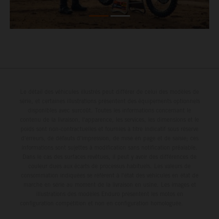
Le détail des véhicules illustrés peut différer de celui des modèles de
série, et certaines illustrations présentent des équipements optionnels
disponibles avec surcoût. Toutes les informations concernant le
contenu de la livraison, l'apparence, les services, les dimensions et le
poids sont non-contractuelles et fournies à titre indicatif sous réserve
d'erreurs, de défauts d'impression, de mise en page et de saisie; ces
informations sont sujettes à modification sans notification préalable.
Dans le cas des surfaces revêtues, il peut y avoir des différences de
couleur dues aux écarts de processus habituels. Les valeurs de
consommation indiquées se réfèrent à l'état des véhicules en état de
marche en série au moment de la livraison en usine. Les images et
illustrations des modèles Enduro présentent les motos en
configuration compétition et non en configuration homologuée.