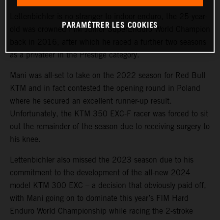
Lettenbichler is no stranger to indoor enduro, the 25-year-
PARAMÉTRER LES COOKIES
old was crowned FIM Junior SuperEnduro World Champion
back in 2016, after which he raced a further two seasons
as a privateer in the Prestige category.
Mani was all-set to take on the 2022 season for Red Bull
KTM and in fact contested the opening round in Poland
where he secured an excellent runner-up result.
Unfortunately, the KTM 350 EXC-F racer was forced to sit
out the remainder of the season due to receiving surgery to
his knee.
Lettenbichler also missed the 2023 season due to his
commitment to the development of the all-new 2024
model KTM 300 EXC – a decision that obviously paid off,
with Mani going on to dominate this year’s FIM Hard
Enduro World Championship while racing the 2-stroke