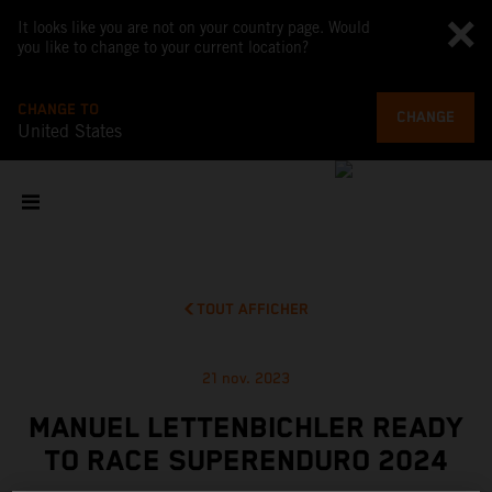
It looks like you are not on your country page. Would
you like to change to your current location?
CHANGE TO
CHANGE
United States
TOUT AFFICHER
21 nov. 2023
MANUEL LETTENBICHLER READY
TO RACE SUPERENDURO 2024