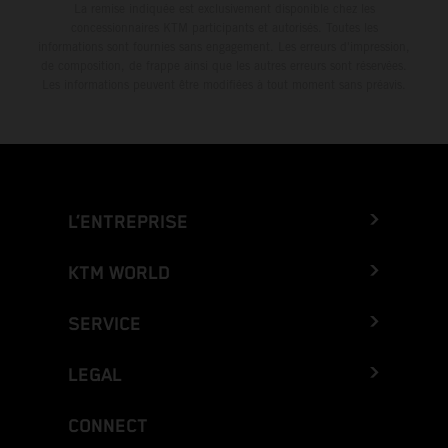
La remise indiquée est exclusivement disponible chez les
concessionnaires KTM participants et autorisés. Toutes les
informations sont fournies sans engagement. Les erreurs d'impression,
de composition, de frappe ainsi que les autres erreurs sont réservées.
Les informations peuvent être modifiées à tout moment sans préavis.
L’ENTREPRISE
KTM WORLD
SERVICE
LEGAL
CONNECT