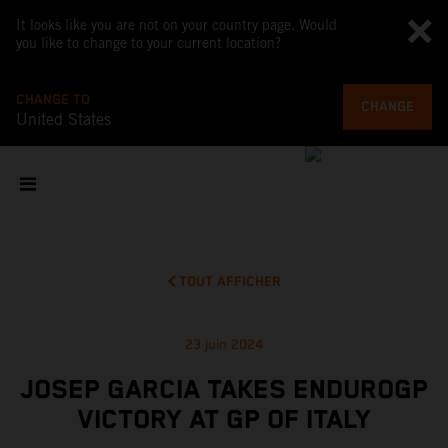
It looks like you are not on your country page. Would
you like to change to your current location?
CHANGE TO
CHANGE
United States
TOUT AFFICHER
23 juin 2024
JOSEP GARCIA TAKES ENDUROGP
VICTORY AT GP OF ITALY