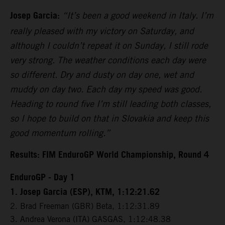
Josep Garcia:
“It’s been a good weekend in Italy. I’m
really pleased with my victory on Saturday, and
although I couldn’t repeat it on Sunday, I still rode
very strong. The weather conditions each day were
so different. Dry and dusty on day one, wet and
muddy on day two. Each day my speed was good.
Heading to round five I’m still leading both classes,
so I hope to build on that in Slovakia and keep this
good momentum rolling.”
Results: FIM EnduroGP World Championship, Round 4
EnduroGP - Day 1
1. Josep Garcia (ESP), KTM, 1:12:21.62
2. Brad Freeman (GBR) Beta, 1:12:31.89
3. Andrea Verona (ITA) GASGAS, 1:12:48.38