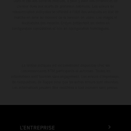
Dans le cas des surfaces revêtues, il peut y avoir des différences de
couleur dues aux écarts de processus habituels. Les valeurs de
consommation indiquées se réfèrent à l'état des véhicules en état de
marche en série au moment de la livraison en usine. Les images et
illustrations des modèles Enduro présentent les motos en
configuration compétition et non en configuration homologuée.
La remise indiquée est exclusivement disponible chez les
concessionnaires KTM participants et autorisés. Toutes les
informations sont fournies sans engagement. Les erreurs d'impression,
de composition, de frappe ainsi que les autres erreurs sont réservées.
Les informations peuvent être modifiées à tout moment sans préavis.
L’ENTREPRISE