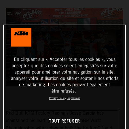
En cliquant sur « Accepter tous les cookies », vous
acceptez que des cookies soient enregistrés sur votre
appareil pour améliorer votre navigation sur le site,
analyser votre utilisation du site et soutenir nos efforts
de marketing. Les cookies peuvent également
être refusés.
Privacy Policy
Impression
Red Bull KTM Factory Racing’s
Josep Garcia
has
TOUT REFUSER
maintained his lead in the FIM EnduroGP World
Championship with victory in both the EnduroGP and