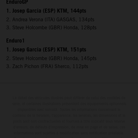
EnduroGP
1. Josep Garcia (ESP) KTM, 144pts
2. Andrea Verona (ITA) GASGAS, 134pts
3. Steve Holcombe (GBR) Honda, 128pts
Enduro1
1. Josep Garcia (ESP) KTM, 151pts
2. Steve Holcombe (GBR) Honda, 145pts
3. Zach Pichon (FRA) Sherco, 112pts
Le détail des véhicules illustrés peut différer de celui des modèles de
série, et certaines illustrations présentent des équipements optionnels
disponibles avec surcoût. Toutes les informations concernant le
contenu de la livraison, l'apparence, les services, les dimensions et le
poids sont non-contractuelles et fournies à titre indicatif sous réserve
d'erreurs, de défauts d'impression, de mise en page et de saisie; ces
informations sont sujettes à modification sans notification préalable.