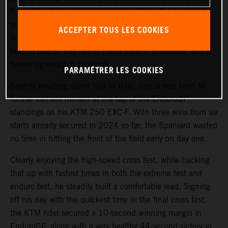
Enduro1 categories at round four in Italy. The Spaniard
enjoyed a dominant victory in both categories on day one
ACCEPTER TOUS LES COOKIES
in Bettola, before delivering an astounding come-from-
behind ride on day two to claim third in EnduroGP and a
runner-up result in Enduro1.
PARAMÉTRER LES COOKIES
Eagerly awaiting round four in Italy, Garcia was keen to
further cement himself at the top of the EnduroGP
standings on his KTM 250 EXC-F. With three wins from six
starts already secured in 2024 so far, the Spaniard wasted
no time in hitting the front of the field early on day one.
Clearly enjoying the high-speed cross test, while backing
that up with fastest times in both the extreme test and
enduro test, he steadily built a comfortable lead. Signing
off his day with the quickest time in the final cross test,
the KTM rider secured a 10-second winning margin in
EnduroGP, along with a very healthy 44-second victory in