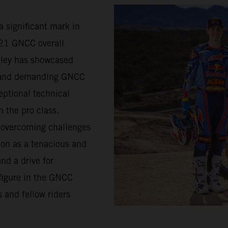
a significant mark in
021 GNCC overall
lley has showcased
d and demanding GNCC
eptional technical
n the pro class.
s overcoming challenges
ion as a tenacious and
nd a drive for
figure in the GNCC
 and fellow riders