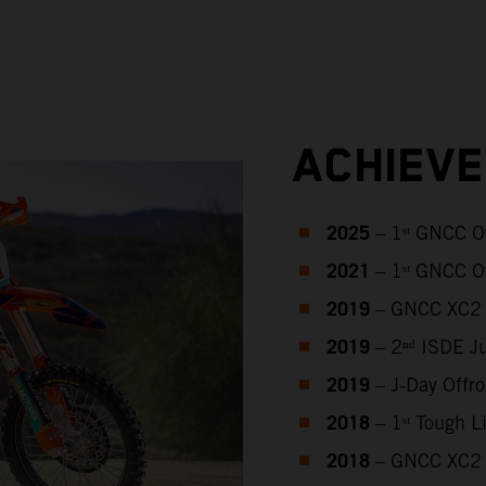
ACHIEV
2025
– 1ˢᵗ GNCC O
2021
– 1ˢᵗ GNCC O
2019
– GNCC XC2 
2019
– 2ⁿᵈ ISDE J
2019
– J‑Day Offr
2018
– 1ˢᵗ Tough 
2018
– GNCC XC2 