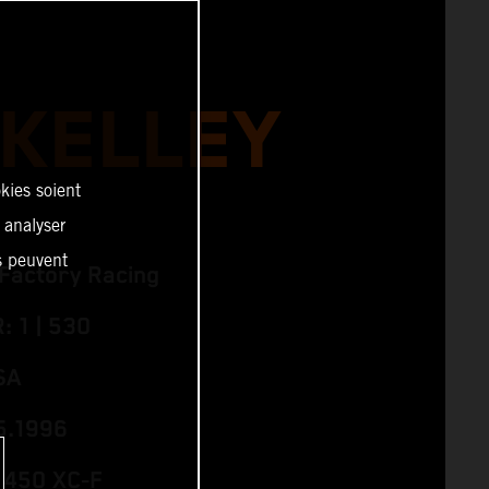
 KELLEY
kies soient
, analyser
es peuvent
Factory Racing
 1 | 530
SA
5.1996
 450 XC‑F