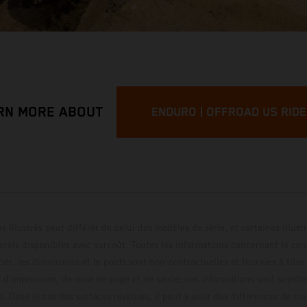
RN MORE ABOUT
ENDURO | OFFROAD US RID
s illustrés peut différer de celui des modèles de série, et certaines illus
els disponibles avec surcoût. Toutes les informations concernant le cont
ces, les dimensions et le poids sont non-contractuelles et fournies à titre
s d'impression, de mise en page et de saisie; ces informations sont sujette
e. Dans le cas des surfaces revêtues, il peut y avoir des différences de c