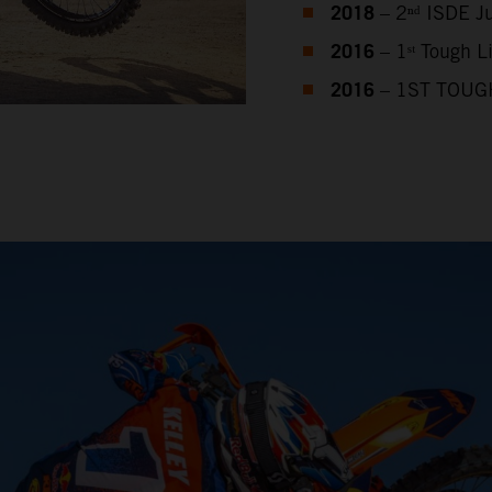
2018
– 2ⁿᵈ ISDE J
2016
– 1ˢᵗ Tough 
2016
– 1ST TOUG