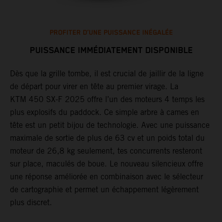
PROFITER D’UNE PUISSANCE INÉGALÉE
PUISSANCE IMMÉDIATEMENT DISPONIBLE
Dès que la grille tombe, il est crucial de jaillir de la ligne
T
de départ pour virer en tête au premier virage. La
F
KTM 450 SX-F 2025 offre l’un des moteurs 4 temps les
n
er
plus explosifs du paddock. Ce simple arbre à cames en
r
tête est un petit bijou de technologie. Avec une puissance
h
e
maximale de sortie de plus de 63 cv et un poids total du
s
moteur de 26,8 kg seulement, tes concurrents resteront
l
sur place, maculés de boue. Le nouveau silencieux offre
l
une réponse améliorée en combinaison avec le sélecteur
b
de cartographie et permet un échappement légèrement
Q
plus discret.
v
v