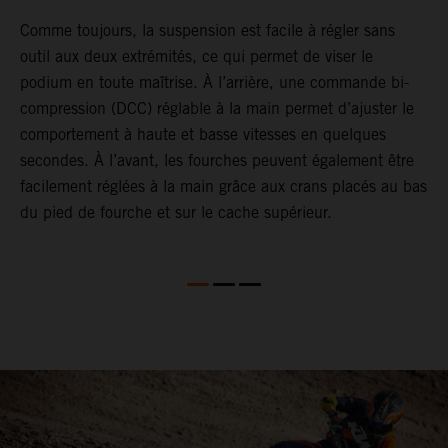
ir
Comme toujours, la suspension est facile à régler sans
G
outil aux deux extrémités, ce qui permet de viser le
j
podium en toute maîtrise. À l’arrière, une commande bi-
r
es
compression (DCC) réglable à la main permet d’ajuster le
o
comportement à haute et basse vitesses en quelques
T
secondes. À l’avant, les fourches peuvent également être
c
facilement réglées à la main grâce aux crans placés au bas
a
du pied de fourche et sur le cache supérieur.
p
a
S