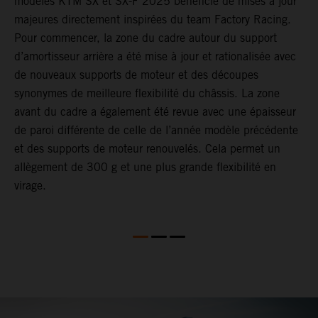
à
modèles KTM SX et SX-F 2025 bénéficie de mises à jour
d
majeures directement inspirées du team Factory Racing.
l
Pour commencer, la zone du cadre autour du support
r
r
d’amortisseur arrière a été mise à jour et rationalisée avec
p
de nouveaux supports de moteur et des découpes
e
synonymes de meilleure flexibilité du châssis. La zone
s
avant du cadre a également été revue avec une épaisseur
p
de paroi différente de celle de l’année modèle précédente
a
et des supports de moteur renouvelés. Cela permet un
s
allègement de 300 g et une plus grande flexibilité en
virage.