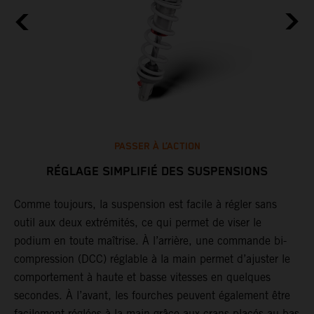
PASSER À L’ACTION
RÉGLAGE SIMPLIFIÉ DES SUSPENSIONS
ir
Comme toujours, la suspension est facile à régler sans
G
outil aux deux extrémités, ce qui permet de viser le
j
podium en toute maîtrise. À l’arrière, une commande bi-
r
es
compression (DCC) réglable à la main permet d’ajuster le
o
comportement à haute et basse vitesses en quelques
T
secondes. À l’avant, les fourches peuvent également être
c
facilement réglées à la main grâce aux crans placés au bas
a