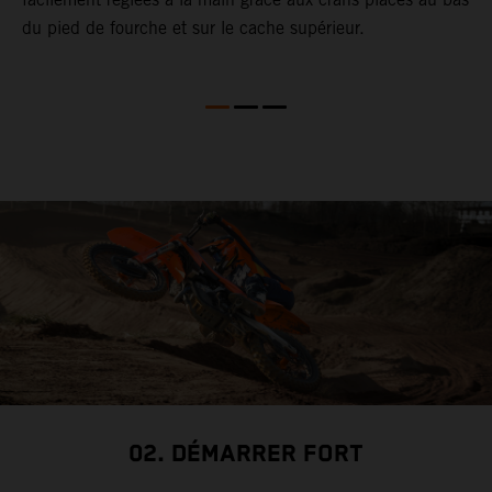
du pied de fourche et sur le cache supérieur.
p
a
S
02. DÉMARRER FORT