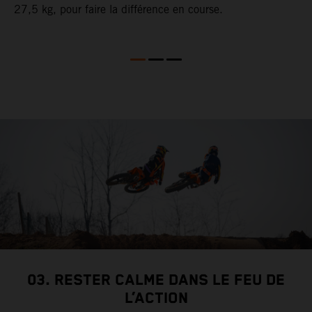
27,5 kg, pour faire la différence en course.
n
er
r
h
e
s
l
l
b
Q
v
v
03. RESTER CALME DANS LE FEU DE
L’ACTION