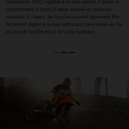
compression (DCC) réglable à la main permet d’ajuster le
S
comportement à haute et basse vitesses en quelques
é
 V
secondes. À l’avant, les fourches peuvent également être
c
facilement réglées à la main grâce aux crans placés au bas
s
du pied de fourche et sur le cache supérieur.
l
s
p