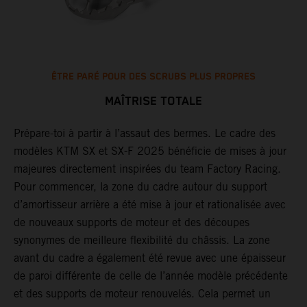
ÊTRE PARÉ POUR DES SCRUBS PLUS PROPRES
MAÎTRISE TOTALE
Prépare-toi à partir à l’assaut des bermes. Le cadre des
L
modèles KTM SX et SX-F 2025 bénéficie de mises à jour
d
majeures directement inspirées du team Factory Racing.
l
Pour commencer, la zone du cadre autour du support
r
d’amortisseur arrière a été mise à jour et rationalisée avec
p
de nouveaux supports de moteur et des découpes
e
synonymes de meilleure flexibilité du châssis. La zone
s
avant du cadre a également été revue avec une épaisseur
p
de paroi différente de celle de l’année modèle précédente
a
et des supports de moteur renouvelés. Cela permet un
s