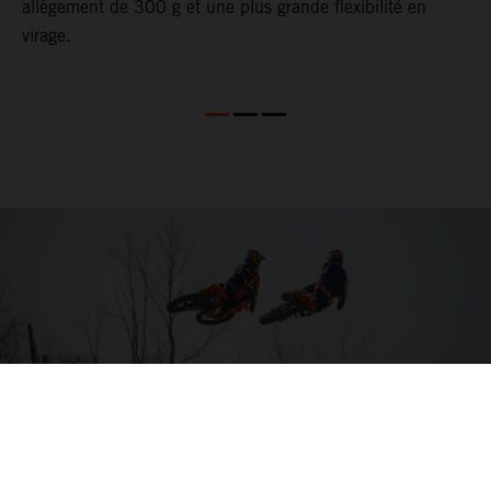
allègement de 300 g et une plus grande flexibilité en
virage.
04. SORTIR L’ARTILLERIE LOURDE