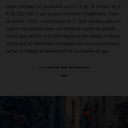
F,
Léger, compact et ne pesant que 27,8 kg, le moteur de la
L
KTM 250 EXC-F est un pur concentré d’ingénierie. Dans
d
sa version 2024, il est incliné de 2° vers l’arrière, avec un
L
pignon repositionné pour un meilleure centre de gravité,
s
tandis que ses 42 cv à haut régime et son design à faible
l
coefficient de frottement intelligent ont un comportement
o
parfait à chaque actionnement de la poignée de gaz.
t
e
l
L
n
2