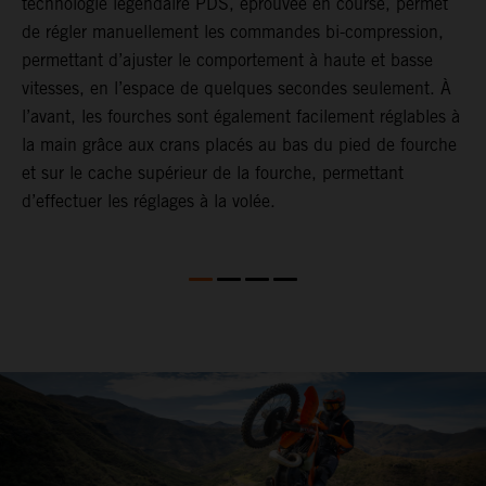
technologie légendaire PDS, éprouvée en course, permet
p
de régler manuellement les commandes bi-compression,
b
permettant d’ajuster le comportement à haute et basse
e
vitesses, en l’espace de quelques secondes seulement. À
a
l’avant, les fourches sont également facilement réglables à
T
la main grâce aux crans placés au bas du pied de fourche
é
et sur le cache supérieur de la fourche, permettant
e
d’effectuer les réglages à la volée.
r