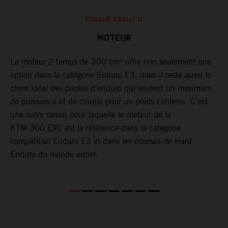
TORQUE ABOUT IT
MOTEUR
le
Le moteur 2 temps de 300 cm³ offre non seulement une
​
option dans la catégorie Enduro E3, mais il reste aussi le
d
choix idéal des pilotes d’enduro qui veulent un maximum
à
r
de puissance et de couple pour un poids contenu. C’est
a
une autre raison pour laquelle le moteur de la
t
KTM 300 EXC est la référence dans la catégorie
a
compétitive Enduro E3 et dans les courses de Hard
p
Enduro du monde entier.
d
l