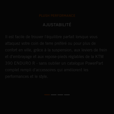
PLUSH PERFORMANCE
AJUSTABILITÉ
Il est facile de trouver l'équilibre parfait lorsque vous
L
s
attaquez votre coin de terre préféré ou pour plus de
d
confort en ville, grâce à la suspension, aux leviers de frein
s
et d'embrayage et aux repose-pieds réglables de la KTM
d
390 ENDURO R - sans oublier un catalogue PowerPart
p
complet rempli d'accessoires qui améliorent les
d
performances et le style.
v
c
a
m
p