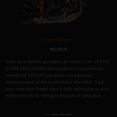
POWER HUNGRY
MOTEUR
à
Dotée de la dernière génération du moteur LC4c de KTM,
L
O
la KTM 390 ENDURO est équipée d'un monocylindre
d
e
compact de 399 cm3 qui délivre une puissance
d
impressionnante et des accélérations sans effort. Il est
a
donc idéal pour charger dans le trafic autoroutier ou pour
d
monter des cols de montagne escarpés et caillouteux.
s