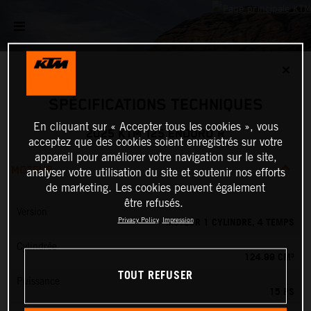
✕
SPÉCIFICATIONS TECHNIQUES
En cliquant sur « Accepter tous les cookies », vous
2025 KTM 125 ENDURO R
acceptez que des cookies soient enregistrés sur votre
appareil pour améliorer votre navigation sur le site,
MOTEUR
analyser votre utilisation du site et soutenir nos efforts
de marketing. Les cookies peuvent également
être refusés.
Version
MOTEUR 1 CYLINDRE, 4 TEMPS
Privacy Policy
Impression
Cylindrée
124.99 CM³
TOUT REFUSER
Puissance
15 PS