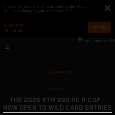
It looks like you are not on your country page. Would
you like to change to your current location?
CHANGE TO
CHANGE
United States
TOUT AFFICHER
8 mai 2026
THE 2026 KTM 990 RC R CUP -
NOW OPEN TO WILD CARD ENTRIES