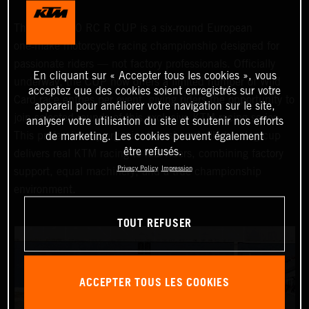
The KTM 990 RC R CUP is a six‑round European
one‑make motorcycle racing championship designed for
passionate riders — not factory professionals. Officially
En cliquant sur « Accepter tous les cookies », vous
underway, the CUP now offers a limited number of Wild
acceptez que des cookies soient enregistrés sur votre
Card race entries per event, giving riders the opportunity to
appareil pour améliorer votre navigation sur le site,
join selected rounds of this exclusive KTM racing series.
analyser votre utilisation du site et soutenir nos efforts
This professionally organized, cost‑controlled racing cup
de marketing. Les cookies peuvent également
être refusés.
delivers real KTM racing to real riders, combining factory
Privacy Policy
Impression
support, equal machinery, and a true championship
environment.
TOUT REFUSER
ACCEPTER TOUS LES COOKIES