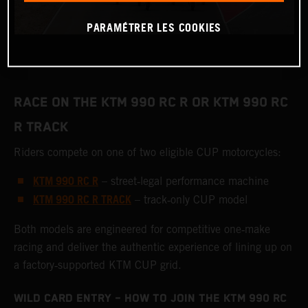
PARAMÉTRER LES COOKIES
RACE ON THE KTM 990 RC R OR KTM 990 RC
R TRACK
Riders compete on one of two eligible CUP motorcycles:
KTM 990 RC R
– street‑legal performance machine
KTM 990 RC R TRACK
– track‑only CUP model
Both models are engineered for competitive one‑make
racing and deliver the authentic experience of lining up on
a factory‑supported KTM CUP grid.
WILD CARD ENTRY – HOW TO JOIN THE KTM 990 RC